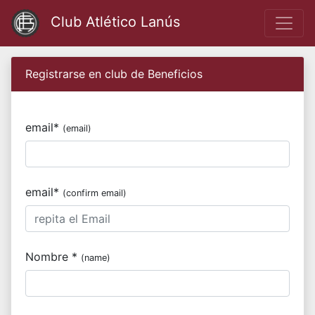
Club Atlético Lanús
Registrarse en club de Beneficios
email*
(email)
email*
(confirm email)
Nombre *
(name)