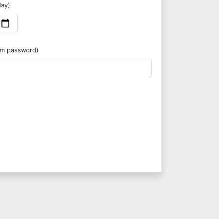
day)
rm password)