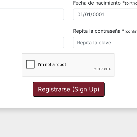
Fecha de nacimiento *
(birth
Repita la contraseña *
(confi
Registrarse (Sign Up)