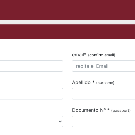
email*
(confirm email)
Apellido *
(surname)
Documento Nº *
(passport)