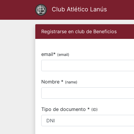
Club Atlético Lanús
Registrarse en club de Beneficios
email*
(email)
Nombre *
(name)
Tipo de documento *
(ID)