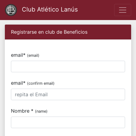
Club Atlético Lanús
Registrarse en club de Beneficios
email*
(email)
email*
(confirm email)
Nombre *
(name)