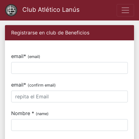
Club Atlético Lanús
Registrarse en club de Beneficios
email*
(email)
email*
(confirm email)
Nombre *
(name)