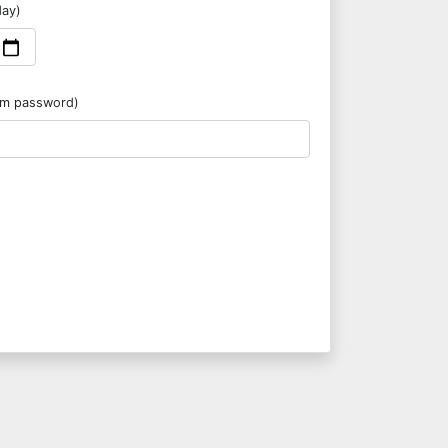
day)
rm password)