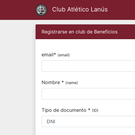
Club Atlético Lanús
Registrarse en club de Beneficios
email*
(email)
Nombre *
(name)
Tipo de documento *
(ID)