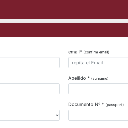
email*
(confirm email)
Apellido *
(surname)
Documento Nº *
(passport)