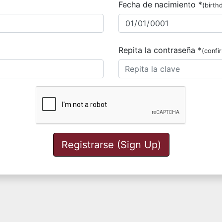
Fecha de nacimiento *
(birth
Repita la contraseña *
(confi
Registrarse (Sign Up)