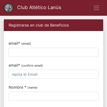
Club Atlético Lanús
Registrarse en club de Beneficios
email*
(email)
email*
(confirm email)
Nombre *
(name)